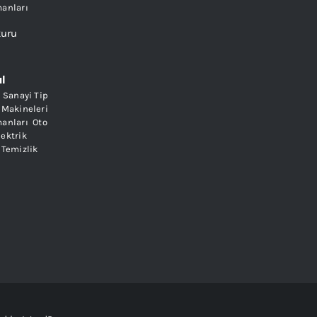
manları
ul
 Sanayi Tip
 Makineleri
,
manları
,
Oto
lektrik
,
Temizlik