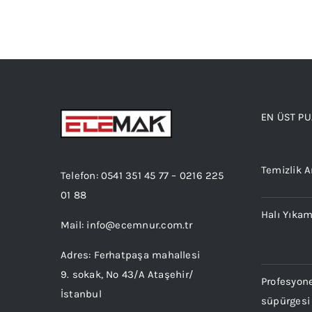
EN ÜST P
Top rated
Temizlik A
Telefon:
0541 351 45 77
–
0216 225
01 88
Halı Yıka
Mail:
info@ecemnur.com.tr
Adres: Ferhatpaşa mahallesi
9. sokak, No 43/A Ataşehir/
Profesyone
İstanbul
süpürgesi