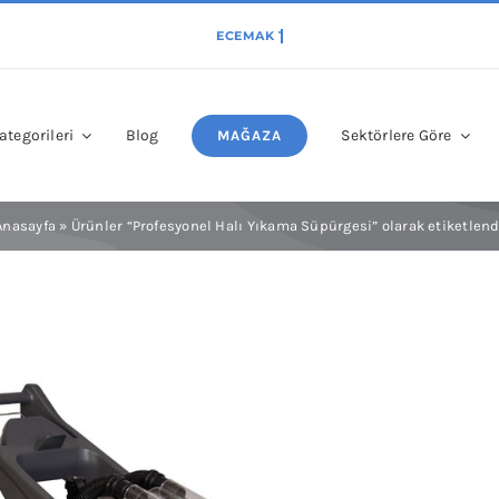
ategorileri
Blog
Sektörlere Göre
MAĞAZA
Anasayfa
»
Ürünler “Profesyonel Halı Yıkama Süpürgesi” olarak etiketlend