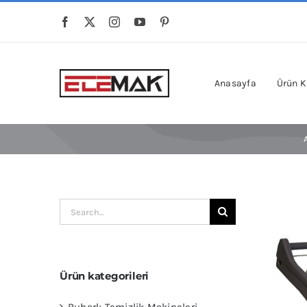
Skip
to
content
Anasayfa
Ürün K
Ara:
Ürün kategorileri