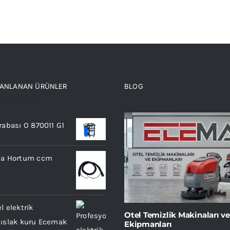
UANLANAN ÜRÜNLER
BLOG
 products
rabası O 870011 G1
ma Hortum ccm
l elektrik
Otel Temizlik Makinaları ve
 ıslak kuru Ecemak
Ekipmanları