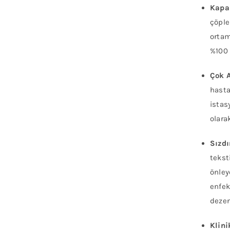
Kapa
çöple
ortam
%100 
Çok A
hasta
istas
olara
Sızdı
tekst
önley
enfek
dezen
Klini