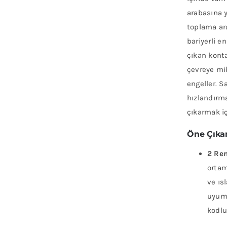
arabasına y
toplama ar
bariyerli e
çıkan konta
çevreye mik
engeller. S
hızlandırm
çıkarmak iç
Öne Çıkan
2 Ren
ortam
ve ıs
uyum 
kodlu