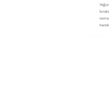
Yoğun
bırak
tamam
harek