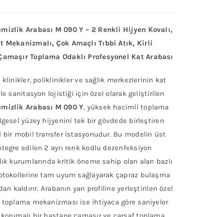
mizlik Arabası M 090 Y – 2 Renkli Hijyen Kovalı,
t Mekanizmalı, Çok Amaçlı Tıbbi Atık, Kirli
Çamaşır Toplama Odaklı Profesyonel Kat Arabası
 klinikler, poliklinikler ve sağlık merkezlerinin kat
le sanitasyon lojistiği için özel olarak geliştirilen
mizlik Arabası M 090 Y
, yüksek hacimli toplama
lgesel yüzey hijyenini tek bir gövdede birleştiren
 bir mobil transfer istasyonudur. Bu modelin üst
tegre edilen 2 ayrı renk kodlu dezenfeksiyon
lık kurumlarında kritik öneme sahip olan alan bazlı
rotokollerine tam uyum sağlayarak çapraz bulaşma
dan kaldırır. Arabanın yan profiline yerleştirilen özel
t toplama mekanizması ise ihtiyaca göre saniyeler
 korumalı bir hastane çamaşır ve çarşaf toplama