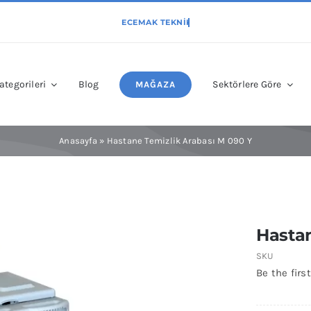
ategorileri
Blog
Sektörlere Göre
MAĞAZA
Anasayfa
»
Hastane Temizlik Arabası M 090 Y
Hastan
SKU
Be the first