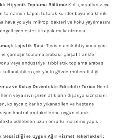
klı Hijyenik Toplama Bölümü:
Kirli çarşafları veya
ri tamamen kapalı tutarak koridor boyunca klinik
a hava yoluyla mikrop, bakteri ve koku yayılmasını
engelleyen estetik kapak mekanizması.
maçlı Lojistik Şasi:
Tesisin anlık ihtiyacına göre
ne çamaşır toplama arabası, çarşaf transfer
yonu veya endüstriyel tıbbi atık toplama arabası
k kullanılabilen çok yönlü gövde mühendisliği.
rmaz ve Kolay Dezenfekte Edilebilir Torba:
Nemli
illerin veya sıvı içeren atıkların dışarıya sızmasını
en, kolayca çıkarılıp yıkanabilen ve hastane
siyon kontrol protokollerine uygun olarak
fekte edilebilen uzun ömürlü malzeme yapısı.
k Sessizliğine Uygun Ağır Hizmet Tekerlekleri: