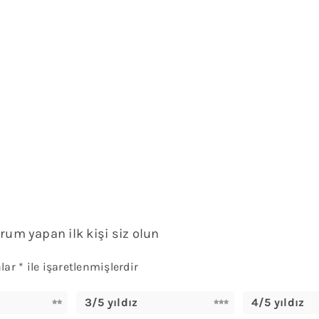
rum yapan ilk kişi siz olun
nlar
*
ile işaretlenmişlerdir
3/5 yıldız
4/5 yıldız