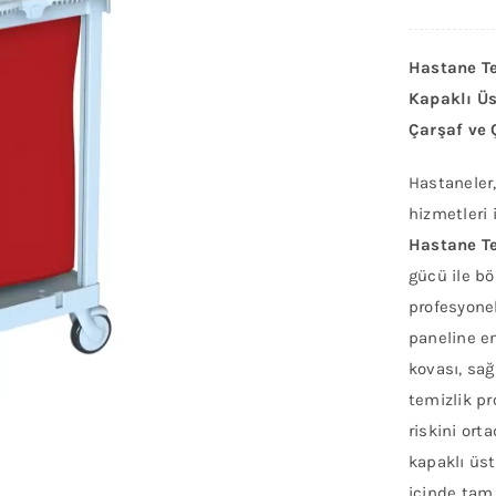
Hastane Te
Kapaklı Üs
Çarşaf ve 
Hastaneler,
hizmetleri i
Hastane Te
gücü ile bö
profesyonel
paneline en
kovası, sağ
temizlik p
riskini orta
kapaklı üs
içinde tam