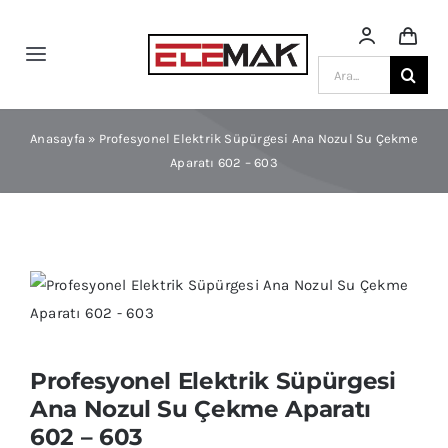
Skip
to
Toggle
content
Ara:
Navigation
Anasayfa
Anasayfa
»
Profesyonel Elektrik Süpürgesi Ana Nozul Su Çekme
Aparatı 602 – 603
Ürün Kategorileri
Blog
Mağaza
Sektörlere Göre
Profesyonel Elektrik Süpürgesi
Ana Nozul Su Çekme Aparatı
602 – 603
Katalog