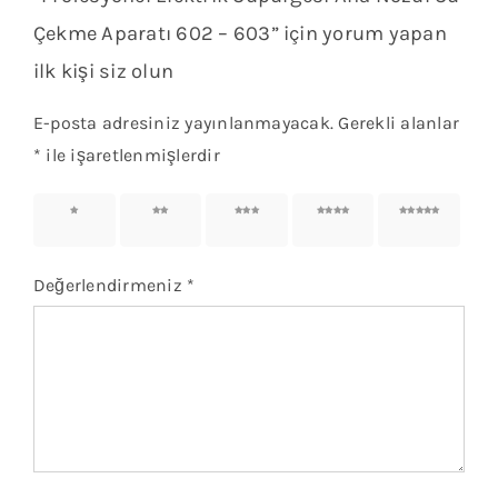
Çekme Aparatı 602 – 603” için yorum yapan
ilk kişi siz olun
E-posta adresiniz yayınlanmayacak.
Gerekli alanlar
*
ile işaretlenmişlerdir
1/5
2/5
3/5
4/5
5/5
yıldız
yıldız
yıldız
yıldız
yıldız
Değerlendirmeniz
*