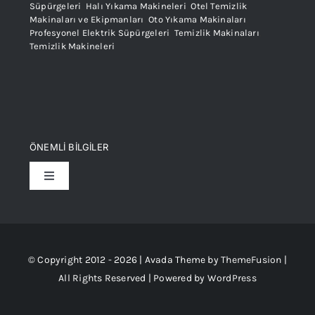
Süpürgeleri
,
Halı Yıkama Makineleri
,
Otel Temizlik
Makinaları ve Ekipmanları
,
Oto Yıkama Makinaları
,
Profesyonel Elektrik Süpürgeleri
,
Temizlik Makinaları
,
Temizlik Makineleri
ÖNEMLİ BİLGİLER
Toggle
Navigation
Teslimat Koşulları
Üyelik ve Kullanm Şartları
© Copyright 2012 - 2026 | Avada Theme by
ThemeFusion
|
All Rights Reserved | Powered by
WordPress
Satış Sözleşmesi