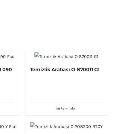
H 090
Temizlik Arabası O 870011 G1
Ayrıntılar