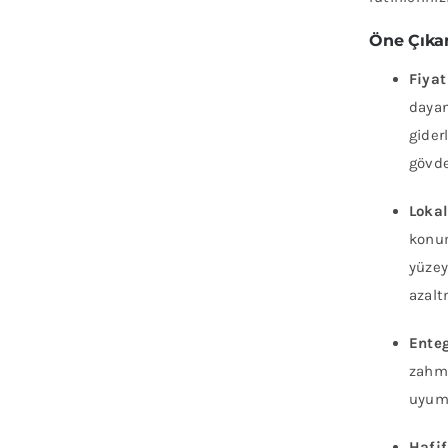
Öne Çıkan
Fiyat
dayan
gider
gövde
Lokal
konum
yüzey
azalt
Enteg
zahme
uyuml
Hafif