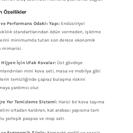
 Özellikler
 ve Performans Odaklı Yapı:
Endüstriyel
ıklılık standartlarından ödün vermeden, işletme
lerini minimumda tutan son derece ekonomik
 mimarisi.
 Hijyen İçin Ufak Kovalar:
Üst gövdeye
landırılan mini kova seti, masa ve mobilya gibi
lerin temizliğinde çapraz bulaşma riskini
maya yardımcı olur.
re Yer Temizleme Sistemi:
Harici bir kova taşıma
tini ortadan kaldıran, kat arabası yapısına tam
u yerleşik paspas ve mop seti.
 ve Ergonomik Sürüş:
Kompakt profili ve sessiz