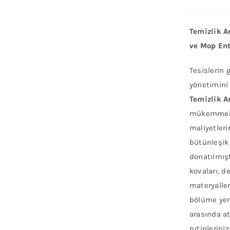
Temizlik A
ve Mop Ent
Tesislerin 
yönetimini 
Temizlik A
mükemmel b
maliyetleri
bütünleşik 
donatılmışt
kovaları, d
materyaller
bölüme yerl
arasında at
rutinlerini