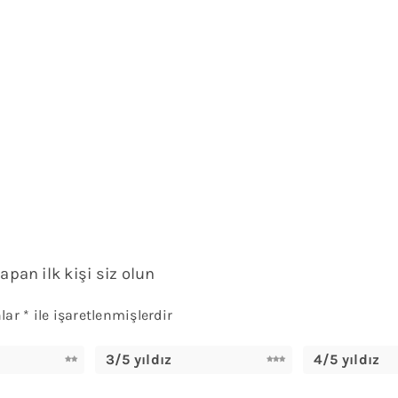
apan ilk kişi siz olun
nlar
*
ile işaretlenmişlerdir
3/5 yıldız
4/5 yıldız