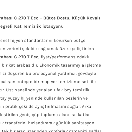
rabası C 270 T Eco – Bütçe Dostu, Küçük Kovalı
egreli Kat Temizlik İstasyonu
genel hijyen standartlarını korurken bütçe
en verimli şekilde sağlamak üzere geliştirilen
rabası C 270 T Eco
, fiyat/performans odaklı
ir kat arabasıdır. Ekonomik tasarımıyla işletme
nizi düşüren bu profesyonel yardımcı, gövdeyle
çalışan entegre bir mop yer temizleme seti ile
ır. Üst panelinde yer alan ufak boy temizlik
etay yüzey hijyeninde kullanılan bezlerin ve
in pratik şekilde ayrıştırılmasını sağlar. Arka
eştirilen geniş çöp toplama alanı ise katlar
ık transferini hızlandırarak günlük sanitasyon
zi tek bir araç üzerinden konforla çözmenizi sağlar.