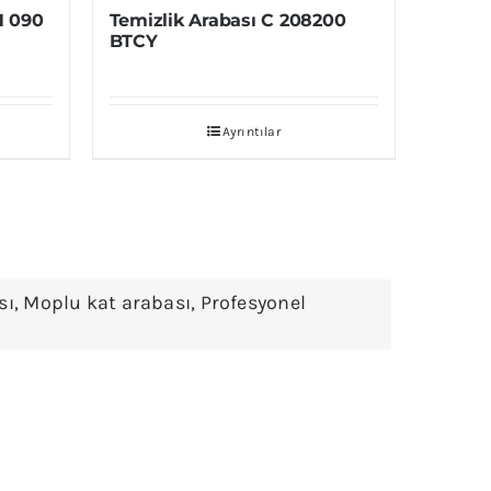
H 090
Temizlik Arabası C 208200
BTCY
Ayrıntılar
sı
,
Moplu kat arabası
,
Profesyonel