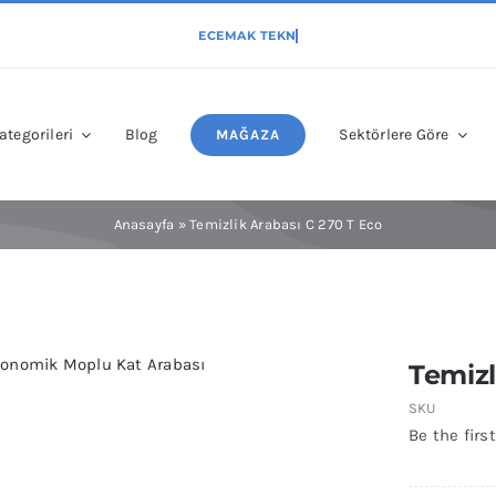
ategorileri
Blog
Sektörlere Göre
MAĞAZA
Anasayfa
»
Temizlik Arabası C 270 T Eco
Temizl
SKU
Be the first