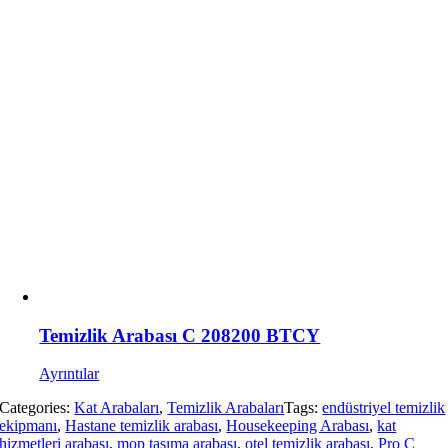
Temizlik Arabası C 208200 BTCY
Ayrıntılar
Categories:
Kat Arabaları
,
Temizlik Arabaları
Tags:
endüstriyel temizlik
ekipmanı
,
Hastane temizlik arabası
,
Housekeeping Arabası
,
kat
hizmetleri arabası
,
mop taşıma arabası
,
otel temizlik arabası
,
Pro C