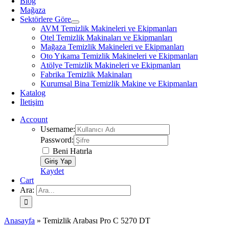
Blog
Mağaza
Sektörlere Göre
AVM Temizlik Makineleri ve Ekipmanları
Otel Temizlik Makinaları ve Ekipmanları
Mağaza Temizlik Makineleri ve Ekipmanları
Oto Yıkama Temizlik Makineleri ve Ekipmanları
Atölye Temizlik Makineleri ve Ekipmanları
Fabrika Temizlik Makinaları
Kurumsal Bina Temizlik Makine ve Ekipmanları
Katalog
İletişim
Account
Username:
Password:
Beni Hatırla
Kaydet
Cart
Ara:
Anasayfa
»
Temizlik Arabası Pro C 5270 DT