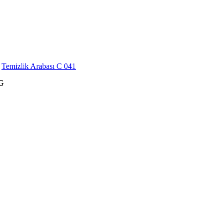
Temizlik Arabası C 041
G