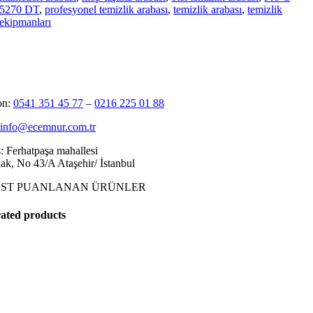
5270 DT
,
profesyonel temizlik arabası
,
temizlik arabası
,
temizlik
ekipmanları
on:
0541 351 45 77
–
0216 225 01 88
info@ecemnur.com.tr
: Ferhatpaşa mahallesi
kak, No 43/A Ataşehir/ İstanbul
ÜST PUANLANAN ÜRÜNLER
ated products