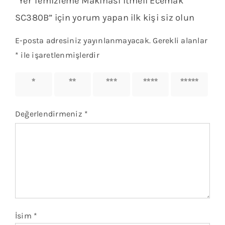
“Yer Temizleme Makinası itmeli Ecemak
SC380B” için yorum yapan ilk kişi siz olun
E-posta adresiniz yayınlanmayacak.
Gerekli alanlar
*
ile işaretlenmişlerdir
1/5
2/5
3/5
4/5
5/5
yıldız
yıldız
yıldız
yıldız
yıldız
Değerlendirmeniz
*
İsim
*