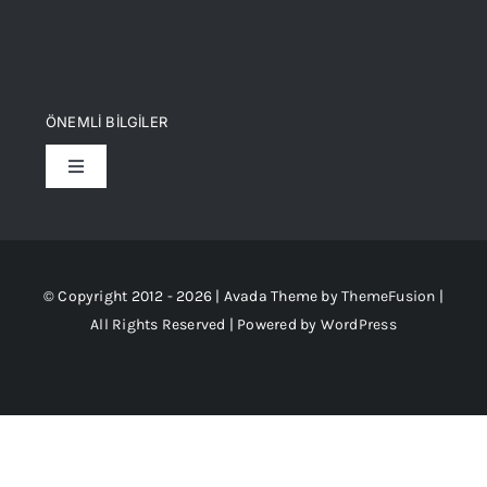
ÖNEMLİ BİLGİLER
Toggle
Navigation
Teslimat Koşulları
Üyelik ve Kullanm Şartları
© Copyright 2012 - 2026 | Avada Theme by
ThemeFusion
|
All Rights Reserved | Powered by
WordPress
Satış Sözleşmesi
Garanti ve İade Koşulları