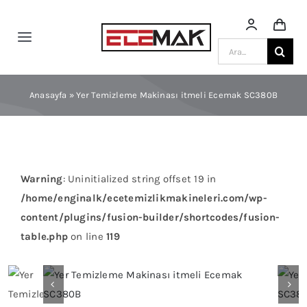
Skip
to
Toggle
content
Ara:
Navigation
Anasayfa
Anasayfa
»
Yer Temizleme Makinası itmeli Ecemak SC380B
Ürün Kategorileri
Blog
Warning
: Uninitialized string offset 19 in
/home/enginalk/ecetemizlikmakineleri.com/wp-
Mağaza
content/plugins/fusion-builder/shortcodes/fusion-
table.php
on line
119
Sektörlere Göre
Katalog