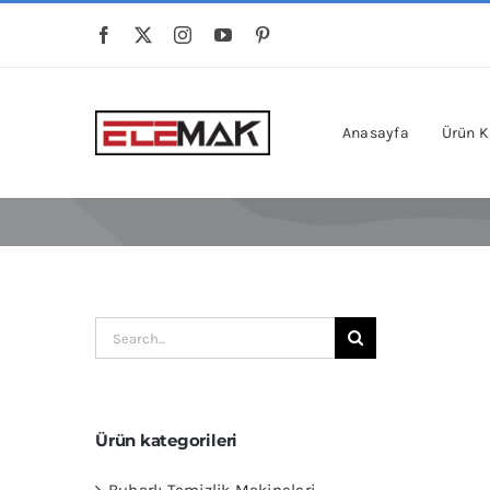
Skip
to
content
Anasayfa
Ürün K
Ara:
Ürün kategorileri