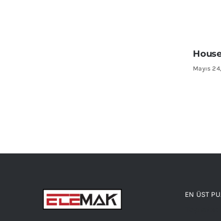
House
Mayıs 24
EN ÜST P
Top rated