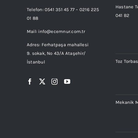
Hastane T
Telefon:
0541 351 45 77
–
0216 225
041 B2
01 88
Mail:
info@ecemnur.com.tr
Adres: Ferhatpaşa mahallesi
9. sokak, No 43/A Ataşehir/
Toz Torba
İstanbul
Mekanik 