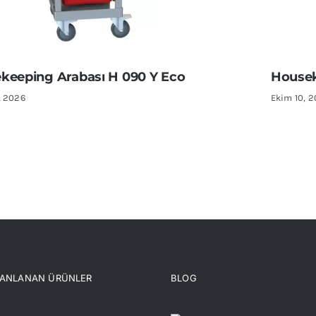
keeping Arabası H 090 Y Eco
Housek
, 2026
Ekim 10, 
UANLANAN ÜRÜNLER
BLOG
 products