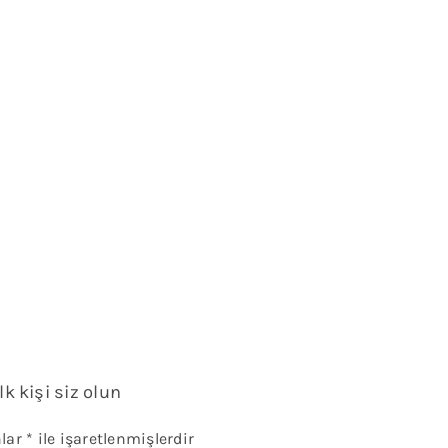
k kişi siz olun
nlar
*
ile işaretlenmişlerdir