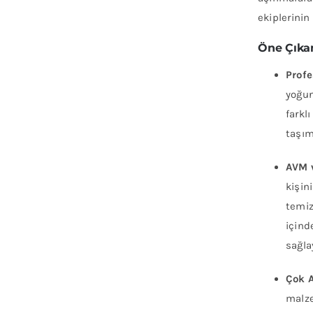
ekiplerinin
Öne Çıkan
Profe
yoğun
farkl
taşım
AVM 
kişin
temiz
içind
sağla
Çok A
malze