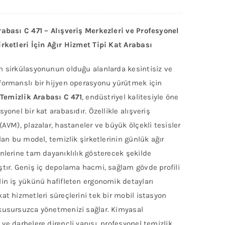
rabası C 471 – Alışveriş Merkezleri ve Profesyonel
irketleri İçin Ağır Hizmet Tipi Kat Arabası
n sirkülasyonunun olduğu alanlarda kesintisiz ve
formanslı bir hijyen operasyonu yürütmek için
Temizlik Arabası C 471
, endüstriyel kalitesiyle öne
syonel bir kat arabasıdır. Özellikle alışveriş
(AVM), plazalar, hastaneler ve büyük ölçekli tesisler
olan bu model, temizlik şirketlerinin günlük ağır
nlerine tam dayanıklılık gösterecek şekilde
tır. Geniş iç depolama hacmi, sağlam gövde profili
in iş yükünü hafifleten ergonomik detayları
at hizmetleri süreçlerini tek bir mobil istasyon
kusursuzca yönetmenizi sağlar. Kimyasal
ve darbelere dirençli yapısı, profesyonel temizlik