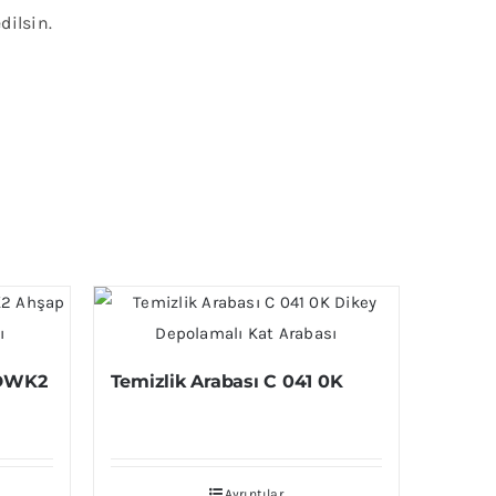
dilsin.
0DWK2
Temizlik Arabası C 041 0K
Ayrıntılar