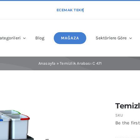
ategorileri
Blog
Sektörlere Göre
MAĞAZA
Anasayfa
»
Temizlik Arabası C 471
Temizl
SKU
Be the first