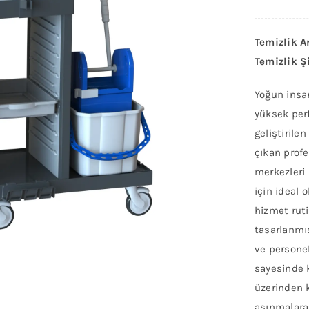
Temizlik A
Temizlik Ş
Yoğun insa
yüksek per
geliştirilen
çıkan profe
merkezleri 
için ideal 
hizmet ruti
tasarlanmış
ve personel
sayesinde k
üzerinden 
aşınmalara 