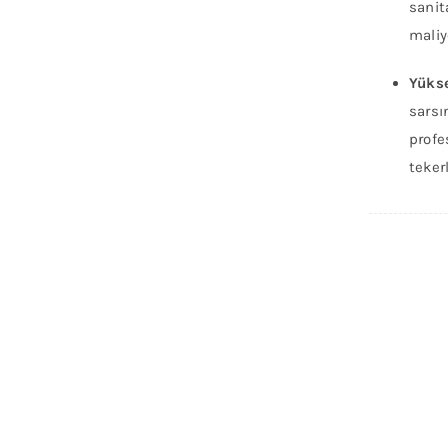
sanit
maliy
Yükse
sarsı
profe
teker