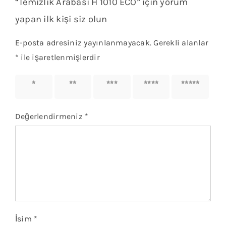
“Temizlik Arabası H 1010 ECO” için yorum
yapan ilk kişi siz olun
E-posta adresiniz yayınlanmayacak.
Gerekli alanlar
*
ile işaretlenmişlerdir
1/5
2/5
3/5
4/5
5/5
yıldız
yıldız
yıldız
yıldız
yıldız
Değerlendirmeniz
*
İsim
*