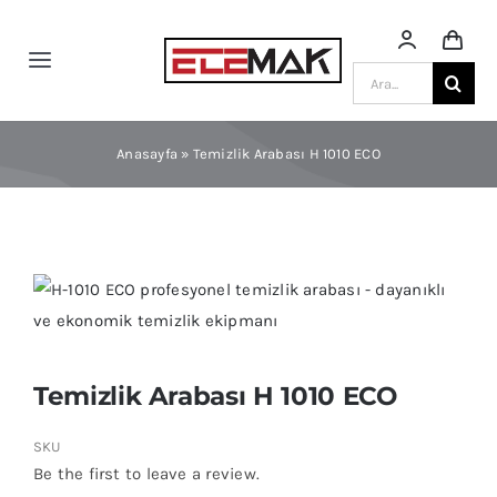
Skip
to
Toggle
content
Ara:
Navigation
Anasayfa
Anasayfa
»
Temizlik Arabası H 1010 ECO
Ürün Kategorileri
Blog
Mağaza
Temizlik Arabası H 1010 ECO
Sektörlere Göre
SKU
Be the first to leave a review.
Katalog